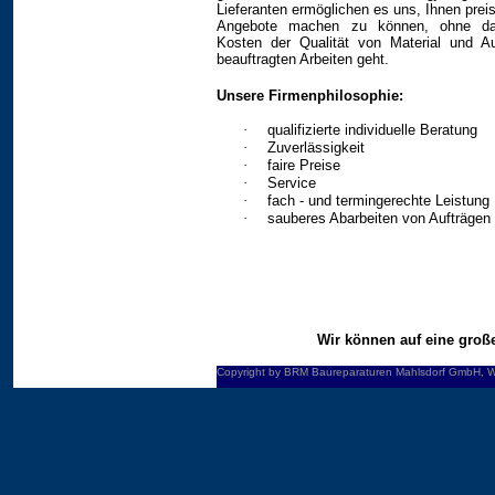
Lieferanten ermöglichen es uns, Ihnen preis
Angebote machen zu können, ohne da
Kosten der Qualität von Material und A
beauftragten Arbeiten geht.
Unsere Firmenphilosophie:
·
qualifizierte individuelle Beratung
·
Zuverlässigkeit
·
faire Preise
·
Service
·
f
ach - und termingerechte Leistung
·
sauberes Abarbeiten von Aufträgen
W
ir können auf eine gro
Copyright by BRM Baureparaturen Mahlsdorf GmbH, 